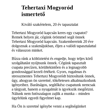
Tehertaxi Mogyoród
ismertető
Kiváló szakértelem, 20 év tapasztalat
Tehertaxi Mogyoród kapcsán keres egy csapatot?
Remek helyen jár, cégünk örömmel segít önnek
Tehertaxi Mogyoród kapcsán. Szakembereink 20 éve
dolgoznak a szakmájukban, éljen a valódi tapasztalattal
és válasszon minket.
Bízza ránk a költöztetést és engedje, hogy teljes körű
szolgáltatást nyújtsunk önnek. Cégünk tapasztalt
csapata precízen, körültekintően és a legnagyobb
gondossággal kezeli értékeit. Gyors, rugalmas és
stresszmentes Tehertaxi Mogyoródt biztosítunk önnek,
úgy, ahogyan ön szeretné, tökéletesen alkalmazkodunk
igényeihez. Barátságos, segítőkész csapatunk nemcsak
a tárgyait, hanem a nyugalmát is igyekszik megőrizni.
Nálunk nem futószalagon zajlik a munka – minden
ügyfelünk egyedi figyelmet kap.
Ha Ön is szeretné igénybe venni a segítségünket