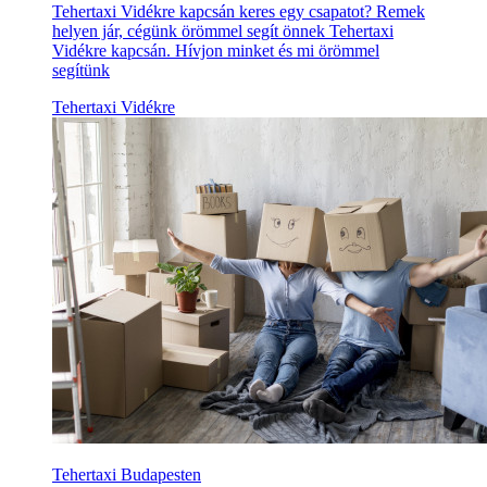
Tehertaxi Vidékre kapcsán keres egy csapatot? Remek
helyen jár, cégünk örömmel segít önnek Tehertaxi
Vidékre kapcsán. Hívjon minket és mi örömmel
segítünk
Tehertaxi Vidékre
Tehertaxi Budapesten