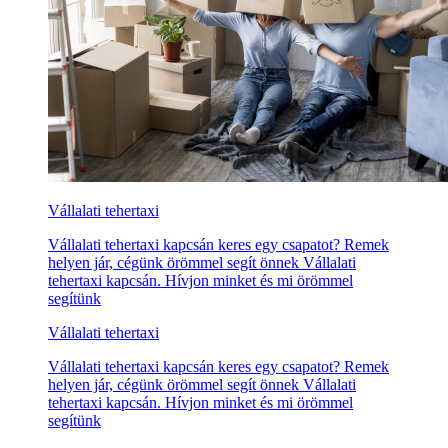
Vállalati tehertaxi
Vállalati tehertaxi kapcsán keres egy csapatot? Remek
helyen jár, cégünk örömmel segít önnek Vállalati
tehertaxi kapcsán. Hívjon minket és mi örömmel
segítünk
Vállalati tehertaxi
Vállalati tehertaxi kapcsán keres egy csapatot? Remek
helyen jár, cégünk örömmel segít önnek Vállalati
tehertaxi kapcsán. Hívjon minket és mi örömmel
segítünk