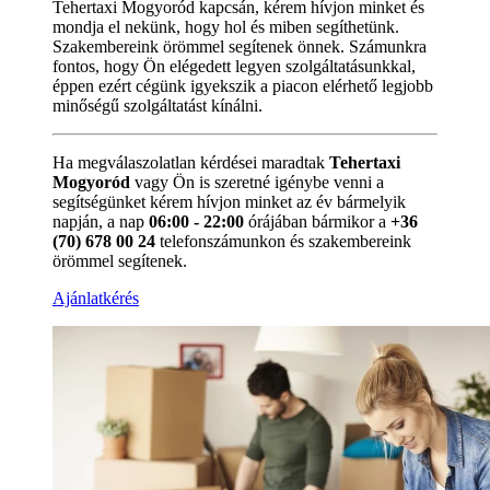
Tehertaxi Mogyoród kapcsán, kérem hívjon minket és
mondja el nekünk, hogy hol és miben segíthetünk.
Szakembereink örömmel segítenek önnek. Számunkra
fontos, hogy Ön elégedett legyen szolgáltatásunkkal,
éppen ezért cégünk igyekszik a piacon elérhető legjobb
minőségű szolgáltatást kínálni.
Ha megválaszolatlan kérdései maradtak
Tehertaxi
Mogyoród
vagy Ön is szeretné igénybe venni a
segítségünket kérem hívjon minket az év bármelyik
napján, a nap
06:00 - 22:00
órájában bármikor a
+36
(70) 678 00 24
telefonszámunkon és szakembereink
örömmel segítenek.
Ajánlatkérés