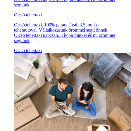
segítünk
Olcsó tehertaxi
Olcsó tehertaxi, 100% garanciával, 3,5 tonnás
teherautóval. Vállalkozásunk örömmel segít önnek
Olcsó tehertaxi kapcsán. Hívjon minket és mi örömmel
segítünk
Olcsó tehertaxi