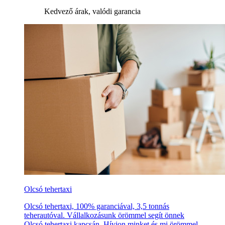
Kedvező árak, valódi garancia
Olcsó tehertaxi
Olcsó tehertaxi, 100% garanciával, 3,5 tonnás
teherautóval. Vállalkozásunk örömmel segít önnek
Olcsó tehertaxi kapcsán. Hívjon minket és mi örömmel