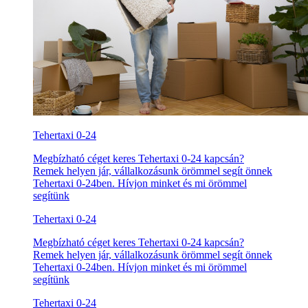
Tehertaxi 0-24
Megbízható céget keres Tehertaxi 0-24 kapcsán?
Remek helyen jár, vállalkozásunk örömmel segít önnek
Tehertaxi 0-24ben. Hívjon minket és mi örömmel
segítünk
Tehertaxi 0-24
Megbízható céget keres Tehertaxi 0-24 kapcsán?
Remek helyen jár, vállalkozásunk örömmel segít önnek
Tehertaxi 0-24ben. Hívjon minket és mi örömmel
segítünk
Tehertaxi 0-24