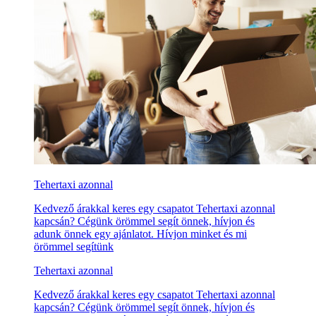
Tehertaxi azonnal
Kedvező árakkal keres egy csapatot Tehertaxi azonnal
kapcsán? Cégünk örömmel segít önnek, hívjon és
adunk önnek egy ajánlatot. Hívjon minket és mi
örömmel segítünk
Tehertaxi azonnal
Kedvező árakkal keres egy csapatot Tehertaxi azonnal
kapcsán? Cégünk örömmel segít önnek, hívjon és