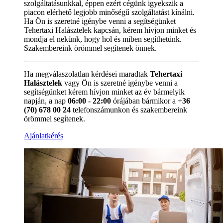
szolgáltatásunkkal, éppen ezért cégünk igyekszik a
piacon elérhető legjobb minőségű szolgáltatást kínálni.
Ha Ön is szeretné igénybe venni a segítségünket
Tehertaxi Halásztelek kapcsán, kérem hívjon minket és
mondja el nekünk, hogy hol és miben segíthetünk.
Szakembereink örömmel segítenek önnek.
Ha megválaszolatlan kérdései maradtak
Tehertaxi
Halásztelek
vagy Ön is szeretné igénybe venni a
segítségünket kérem hívjon minket az év bármelyik
napján, a nap
06:00 - 22:00
órájában bármikor a
+36
(70) 678 00 24
telefonszámunkon és szakembereink
örömmel segítenek.
Ajánlatkérés