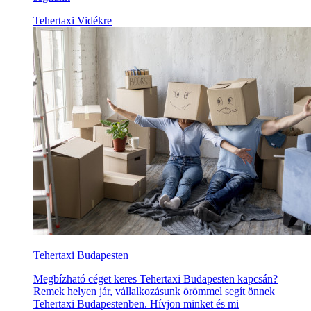
Tehertaxi Vidékre
Tehertaxi Budapesten
Megbízható céget keres Tehertaxi Budapesten kapcsán?
Remek helyen jár, vállalkozásunk örömmel segít önnek
Tehertaxi Budapestenben. Hívjon minket és mi