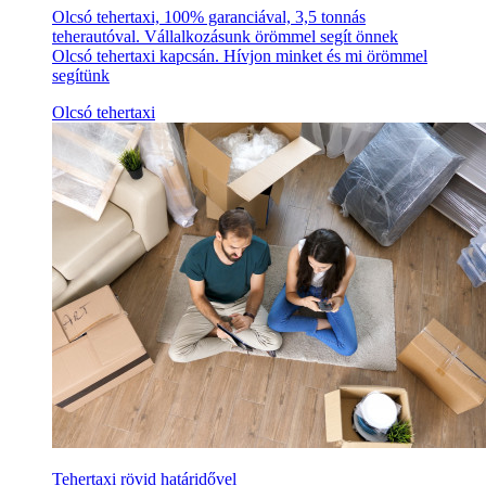
Olcsó tehertaxi, 100% garanciával, 3,5 tonnás
teherautóval. Vállalkozásunk örömmel segít önnek
Olcsó tehertaxi kapcsán. Hívjon minket és mi örömmel
segítünk
Olcsó tehertaxi
Tehertaxi rövid határidővel