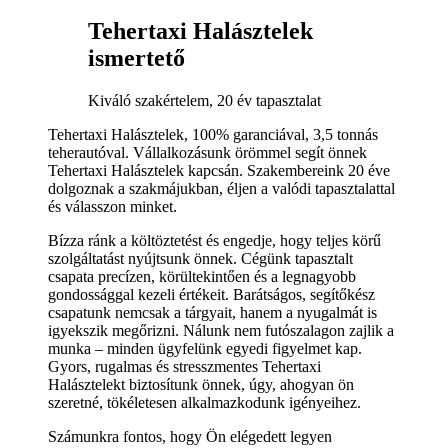
Tehertaxi Halásztelek
ismertető
Kiváló szakértelem, 20 év tapasztalat
Tehertaxi Halásztelek, 100% garanciával, 3,5 tonnás
teherautóval. Vállalkozásunk örömmel segít önnek
Tehertaxi Halásztelek kapcsán. Szakembereink 20 éve
dolgoznak a szakmájukban, éljen a valódi tapasztalattal
és válasszon minket.
Bízza ránk a költöztetést és engedje, hogy teljes körű
szolgáltatást nyújtsunk önnek. Cégünk tapasztalt
csapata precízen, körültekintően és a legnagyobb
gondossággal kezeli értékeit. Barátságos, segítőkész
csapatunk nemcsak a tárgyait, hanem a nyugalmát is
igyekszik megőrizni. Nálunk nem futószalagon zajlik a
munka – minden ügyfelünk egyedi figyelmet kap.
Gyors, rugalmas és stresszmentes Tehertaxi
Halásztelekt biztosítunk önnek, úgy, ahogyan ön
szeretné, tökéletesen alkalmazkodunk igényeihez.
Számunkra fontos, hogy Ön elégedett legyen