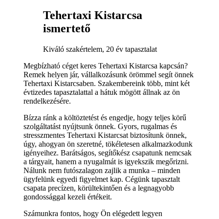
Tehertaxi Kistarcsa
ismertető
Kiváló szakértelem, 20 év tapasztalat
Megbízható céget keres Tehertaxi Kistarcsa kapcsán?
Remek helyen jár, vállalkozásunk örömmel segít önnek
Tehertaxi Kistarcsaben. Szakembereink több, mint két
évtizedes tapasztalattal a hátuk mögött állnak az ön
rendelkezésére.
Bízza ránk a költöztetést és engedje, hogy teljes körű
szolgáltatást nyújtsunk önnek. Gyors, rugalmas és
stresszmentes Tehertaxi Kistarcsat biztosítunk önnek,
úgy, ahogyan ön szeretné, tökéletesen alkalmazkodunk
igényeihez. Barátságos, segítőkész csapatunk nemcsak
a tárgyait, hanem a nyugalmát is igyekszik megőrizni.
Nálunk nem futószalagon zajlik a munka – minden
ügyfelünk egyedi figyelmet kap. Cégünk tapasztalt
csapata precízen, körültekintően és a legnagyobb
gondossággal kezeli értékeit.
Számunkra fontos, hogy Ön elégedett legyen