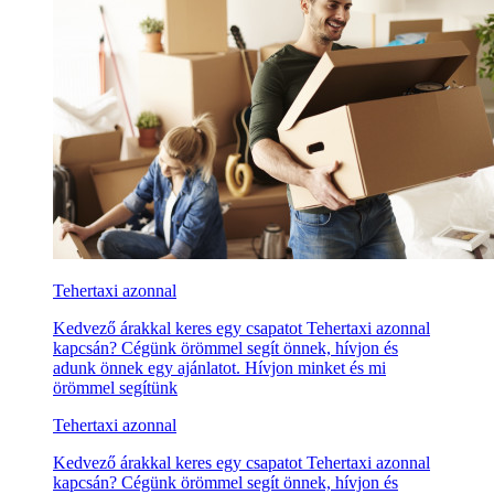
Tehertaxi azonnal
Kedvező árakkal keres egy csapatot Tehertaxi azonnal
kapcsán? Cégünk örömmel segít önnek, hívjon és
adunk önnek egy ajánlatot. Hívjon minket és mi
örömmel segítünk
Tehertaxi azonnal
Kedvező árakkal keres egy csapatot Tehertaxi azonnal
kapcsán? Cégünk örömmel segít önnek, hívjon és