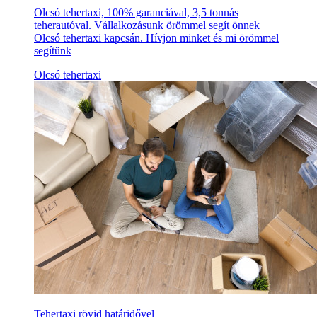
Olcsó tehertaxi, 100% garanciával, 3,5 tonnás
teherautóval. Vállalkozásunk örömmel segít önnek
Olcsó tehertaxi kapcsán. Hívjon minket és mi örömmel
segítünk
Olcsó tehertaxi
Tehertaxi rövid határidővel