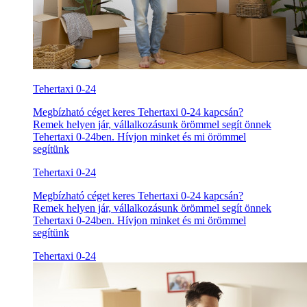
Tehertaxi 0-24
Megbízható céget keres Tehertaxi 0-24 kapcsán?
Remek helyen jár, vállalkozásunk örömmel segít önnek
Tehertaxi 0-24ben. Hívjon minket és mi örömmel
segítünk
Tehertaxi 0-24
Megbízható céget keres Tehertaxi 0-24 kapcsán?
Remek helyen jár, vállalkozásunk örömmel segít önnek
Tehertaxi 0-24ben. Hívjon minket és mi örömmel
segítünk
Tehertaxi 0-24