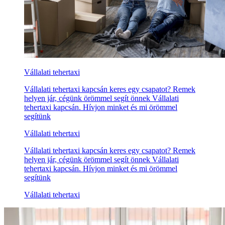
Vállalati tehertaxi
Vállalati tehertaxi kapcsán keres egy csapatot? Remek
helyen jár, cégünk örömmel segít önnek Vállalati
tehertaxi kapcsán. Hívjon minket és mi örömmel
segítünk
Vállalati tehertaxi
Vállalati tehertaxi kapcsán keres egy csapatot? Remek
helyen jár, cégünk örömmel segít önnek Vállalati
tehertaxi kapcsán. Hívjon minket és mi örömmel
segítünk
Vállalati tehertaxi