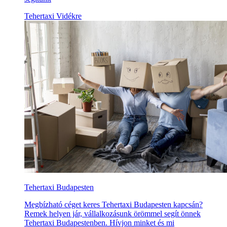
Tehertaxi Vidékre
Tehertaxi Budapesten
Megbízható céget keres Tehertaxi Budapesten kapcsán?
Remek helyen jár, vállalkozásunk örömmel segít önnek
Tehertaxi Budapestenben. Hívjon minket és mi