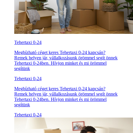
Tehertaxi 0-24
Megbízható céget keres Tehertaxi 0-24 kapcsán?
Remek helyen jár, vállalkozásunk örömmel segít önnek
Tehertaxi 0-24ben. Hívjon minket és mi örömmel
segítünk
Tehertaxi 0-24
Megbízható céget keres Tehertaxi 0-24 kapcsán?
Remek helyen jár, vállalkozásunk örömmel segít önnek
Tehertaxi 0-24ben. Hívjon minket és mi örömmel
segítünk
Tehertaxi 0-24