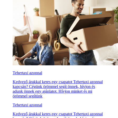
Tehertaxi azonnal
Kedvező árakkal keres egy csapatot Tehertaxi azonnal
kapcsán? Cégünk örömmel segít önnek, hívjon és
adunk önnek egy ajánlatot. Hívjon minket és mi
örömmel segítünk
Tehertaxi azonnal
Kedvező árakkal keres egy csapatot Tehertaxi azonnal