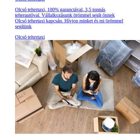
Olcsó tehertaxi, 100% garanciával, 3,5 tonnás
teherautóval. Vállalkozásunk örömmel segít önnek
Olcsó tehertaxi kapcsán. Hívjon minket és mi örömmel
segítünk
Olcsó tehertaxi