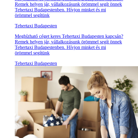
Remek helyen jár, vállalkozásunk örömmel segít önnek
Tehertaxi Budapestenben. Hívjon minket és mi
örömmel segítünk
Tehertaxi Budapesten
Megbízható céget keres Tehertaxi Budapesten kapcsán?
Remek helyen jár, vállalkozásunk örömmel segít önnek
Tehertaxi Budapestenben. Hívjon minket és mi
örömmel segítünk
Tehertaxi Budapesten