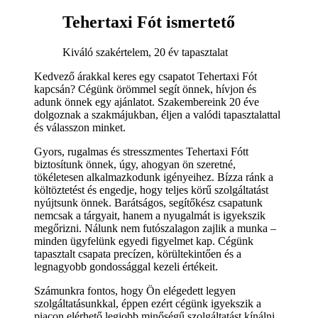
Tehertaxi Fót ismertető
Kiváló szakértelem, 20 év tapasztalat
Kedvező árakkal keres egy csapatot Tehertaxi Fót
kapcsán? Cégünk örömmel segít önnek, hívjon és
adunk önnek egy ajánlatot. Szakembereink 20 éve
dolgoznak a szakmájukban, éljen a valódi tapasztalattal
és válasszon minket.
Gyors, rugalmas és stresszmentes Tehertaxi Fótt
biztosítunk önnek, úgy, ahogyan ön szeretné,
tökéletesen alkalmazkodunk igényeihez. Bízza ránk a
költöztetést és engedje, hogy teljes körű szolgáltatást
nyújtsunk önnek. Barátságos, segítőkész csapatunk
nemcsak a tárgyait, hanem a nyugalmát is igyekszik
megőrizni. Nálunk nem futószalagon zajlik a munka –
minden ügyfelünk egyedi figyelmet kap. Cégünk
tapasztalt csapata precízen, körültekintően és a
legnagyobb gondossággal kezeli értékeit.
Számunkra fontos, hogy Ön elégedett legyen
szolgáltatásunkkal, éppen ezért cégünk igyekszik a
piacon elérhető legjobb minőségű szolgáltatást kínálni.