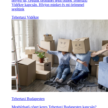
helyen jár, cégünk örömmel segít önnek Tehertaxi
Vidékre kapcsán. Hívjon minket és mi örömmel
segítünk
Tehertaxi Vidékre
Tehertaxi Budapesten
Megbízható céget keres Tehertaxi Budapesten kapcsán?