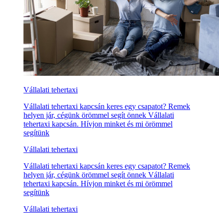
Vállalati tehertaxi
Vállalati tehertaxi kapcsán keres egy csapatot? Remek
helyen jár, cégünk örömmel segít önnek Vállalati
tehertaxi kapcsán. Hívjon minket és mi örömmel
segítünk
Vállalati tehertaxi
Vállalati tehertaxi kapcsán keres egy csapatot? Remek
helyen jár, cégünk örömmel segít önnek Vállalati
tehertaxi kapcsán. Hívjon minket és mi örömmel
segítünk
Vállalati tehertaxi