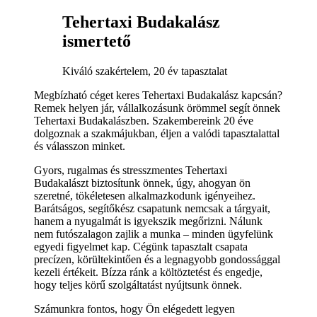
Tehertaxi Budakalász
ismertető
Kiváló szakértelem, 20 év tapasztalat
Megbízható céget keres Tehertaxi Budakalász kapcsán?
Remek helyen jár, vállalkozásunk örömmel segít önnek
Tehertaxi Budakalászben. Szakembereink 20 éve
dolgoznak a szakmájukban, éljen a valódi tapasztalattal
és válasszon minket.
Gyors, rugalmas és stresszmentes Tehertaxi
Budakalászt biztosítunk önnek, úgy, ahogyan ön
szeretné, tökéletesen alkalmazkodunk igényeihez.
Barátságos, segítőkész csapatunk nemcsak a tárgyait,
hanem a nyugalmát is igyekszik megőrizni. Nálunk
nem futószalagon zajlik a munka – minden ügyfelünk
egyedi figyelmet kap. Cégünk tapasztalt csapata
precízen, körültekintően és a legnagyobb gondossággal
kezeli értékeit. Bízza ránk a költöztetést és engedje,
hogy teljes körű szolgáltatást nyújtsunk önnek.
Számunkra fontos, hogy Ön elégedett legyen