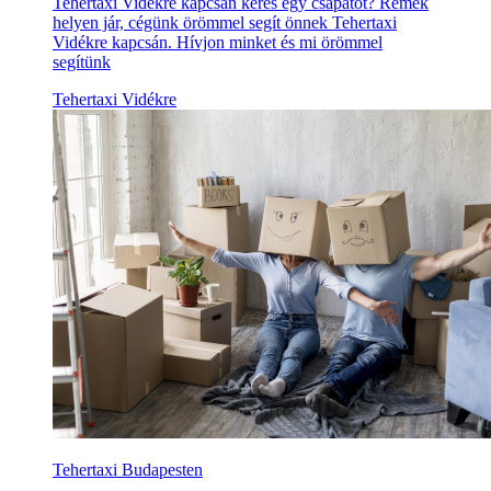
Tehertaxi Vidékre kapcsán keres egy csapatot? Remek
helyen jár, cégünk örömmel segít önnek Tehertaxi
Vidékre kapcsán. Hívjon minket és mi örömmel
segítünk
Tehertaxi Vidékre
Tehertaxi Budapesten