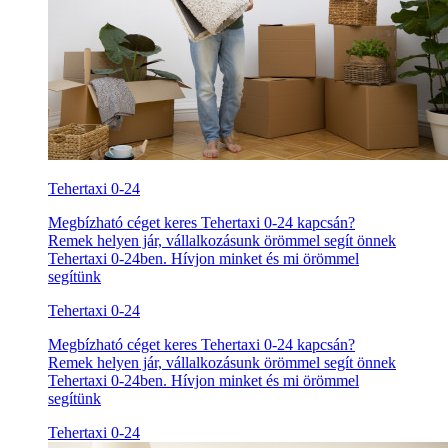
Tehertaxi 0-24
Megbízható céget keres Tehertaxi 0-24 kapcsán?
Remek helyen jár, vállalkozásunk örömmel segít önnek
Tehertaxi 0-24ben. Hívjon minket és mi örömmel
segítünk
Tehertaxi 0-24
Megbízható céget keres Tehertaxi 0-24 kapcsán?
Remek helyen jár, vállalkozásunk örömmel segít önnek
Tehertaxi 0-24ben. Hívjon minket és mi örömmel
segítünk
Tehertaxi 0-24