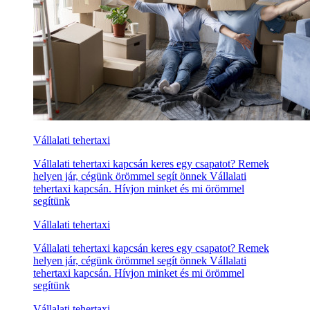
Vállalati tehertaxi
Vállalati tehertaxi kapcsán keres egy csapatot? Remek
helyen jár, cégünk örömmel segít önnek Vállalati
tehertaxi kapcsán. Hívjon minket és mi örömmel
segítünk
Vállalati tehertaxi
Vállalati tehertaxi kapcsán keres egy csapatot? Remek
helyen jár, cégünk örömmel segít önnek Vállalati
tehertaxi kapcsán. Hívjon minket és mi örömmel
segítünk
Vállalati tehertaxi