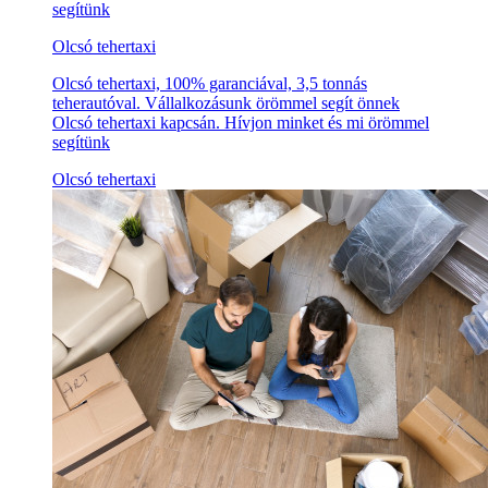
segítünk
Olcsó tehertaxi
Olcsó tehertaxi, 100% garanciával, 3,5 tonnás
teherautóval. Vállalkozásunk örömmel segít önnek
Olcsó tehertaxi kapcsán. Hívjon minket és mi örömmel
segítünk
Olcsó tehertaxi