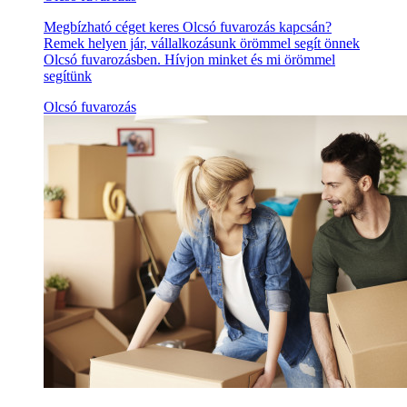
Megbízható céget keres Olcsó fuvarozás kapcsán?
Remek helyen jár, vállalkozásunk örömmel segít önnek
Olcsó fuvarozásben. Hívjon minket és mi örömmel
segítünk
Olcsó fuvarozás