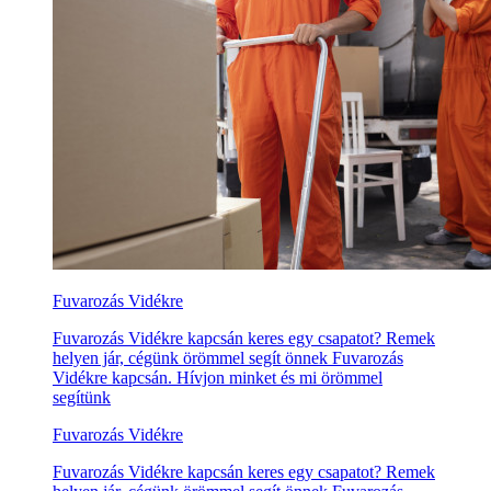
Fuvarozás Vidékre
Fuvarozás Vidékre kapcsán keres egy csapatot? Remek
helyen jár, cégünk örömmel segít önnek Fuvarozás
Vidékre kapcsán. Hívjon minket és mi örömmel
segítünk
Fuvarozás Vidékre
Fuvarozás Vidékre kapcsán keres egy csapatot? Remek