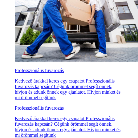
Professzionális fuvarozás
Kedvező árakkal keres egy csapatot Professzionális
fuvarozás kapcsán? Cégünk örömmel segít önnek,
hívjon és adunk önnek egy ajánlatot. Hívjon minket és
mi örömmel segítünk
Professzionális fuvarozás
Kedvező árakkal keres egy csapatot Professzionális
fuvarozás kapcsán? Cégünk örömmel segít önnek,
hívjon és adunk önnek egy ajánlatot. Hívjon minket és
mi örömmel segítünk