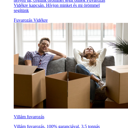
helyen jár, cégünk örömmel segít önnek Fuvarozás
Vidékre kapcsán. Hívjon minket és mi örömmel
segítünk
Fuvarozás Vidékre
Villám fuvarozás
Villám fuvarozás, 100% garanciával, 3,5 tonnás