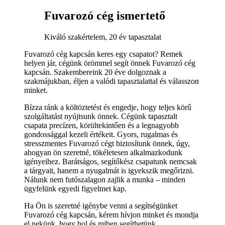
Fuvarozó cég ismertető
Kiváló szakértelem, 20 év tapasztalat
Fuvarozó cég kapcsán keres egy csapatot? Remek
helyen jár, cégünk örömmel segít önnek Fuvarozó cég
kapcsán. Szakembereink 20 éve dolgoznak a
szakmájukban, éljen a valódi tapasztalattal és válasszon
minket.
Bízza ránk a költöztetést és engedje, hogy teljes körű
szolgáltatást nyújtsunk önnek. Cégünk tapasztalt
csapata precízen, körültekintően és a legnagyobb
gondossággal kezeli értékeit. Gyors, rugalmas és
stresszmentes Fuvarozó cégt biztosítunk önnek, úgy,
ahogyan ön szeretné, tökéletesen alkalmazkodunk
igényeihez. Barátságos, segítőkész csapatunk nemcsak
a tárgyait, hanem a nyugalmát is igyekszik megőrizni.
Nálunk nem futószalagon zajlik a munka – minden
ügyfelünk egyedi figyelmet kap.
Ha Ön is szeretné igénybe venni a segítségünket
Fuvarozó cég kapcsán, kérem hívjon minket és mondja
el nekünk, hogy hol és miben segíthetünk.