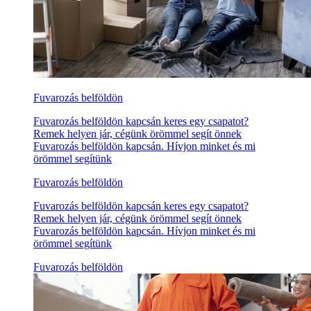
Fuvarozás belföldön
Fuvarozás belföldön kapcsán keres egy csapatot?
Remek helyen jár, cégünk örömmel segít önnek
Fuvarozás belföldön kapcsán. Hívjon minket és mi
örömmel segítünk
Fuvarozás belföldön
Fuvarozás belföldön kapcsán keres egy csapatot?
Remek helyen jár, cégünk örömmel segít önnek
Fuvarozás belföldön kapcsán. Hívjon minket és mi
örömmel segítünk
Fuvarozás belföldön