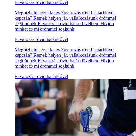
Fuvarozás rövid határidővel
Megbízható céget keres Fuvarozás rövid határidővel
kapcsán? Remek helyen jár, vállalkozásunk örömmel
segít önnek Fuvarozás rövid határidővelben. Hívjon
minket és mi örömmel segítünk
Fuvarozás rövid határidővel
Megbízható céget keres Fuvarozás rövid határidővel
kapcsán? Remek helyen jár, vállalkozásunk örömmel
segít önnek Fuvarozás rövid határidővelben. Hívjon
minket és mi örömmel segítünk
Fuvarozás rövid határidővel