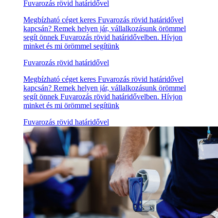
Fuvarozás rövid határidővel
Megbízható céget keres Fuvarozás rövid határidővel
kapcsán? Remek helyen jár, vállalkozásunk örömmel
segít önnek Fuvarozás rövid határidővelben. Hívjon
minket és mi örömmel segítünk
Fuvarozás rövid határidővel
Megbízható céget keres Fuvarozás rövid határidővel
kapcsán? Remek helyen jár, vállalkozásunk örömmel
segít önnek Fuvarozás rövid határidővelben. Hívjon
minket és mi örömmel segítünk
Fuvarozás rövid határidővel