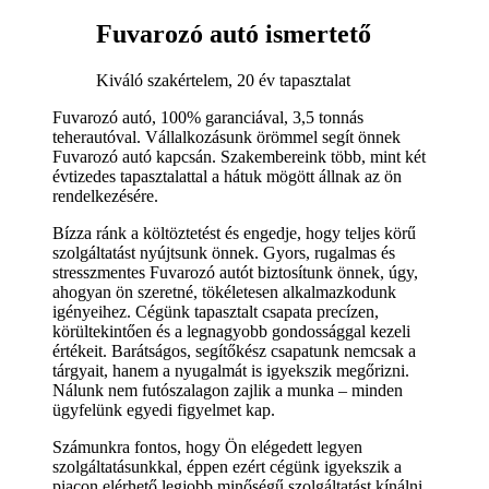
Fuvarozó autó ismertető
Kiváló szakértelem, 20 év tapasztalat
Fuvarozó autó, 100% garanciával, 3,5 tonnás
teherautóval. Vállalkozásunk örömmel segít önnek
Fuvarozó autó kapcsán. Szakembereink több, mint két
évtizedes tapasztalattal a hátuk mögött állnak az ön
rendelkezésére.
Bízza ránk a költöztetést és engedje, hogy teljes körű
szolgáltatást nyújtsunk önnek. Gyors, rugalmas és
stresszmentes Fuvarozó autót biztosítunk önnek, úgy,
ahogyan ön szeretné, tökéletesen alkalmazkodunk
igényeihez. Cégünk tapasztalt csapata precízen,
körültekintően és a legnagyobb gondossággal kezeli
értékeit. Barátságos, segítőkész csapatunk nemcsak a
tárgyait, hanem a nyugalmát is igyekszik megőrizni.
Nálunk nem futószalagon zajlik a munka – minden
ügyfelünk egyedi figyelmet kap.
Számunkra fontos, hogy Ön elégedett legyen
szolgáltatásunkkal, éppen ezért cégünk igyekszik a
piacon elérhető legjobb minőségű szolgáltatást kínálni.