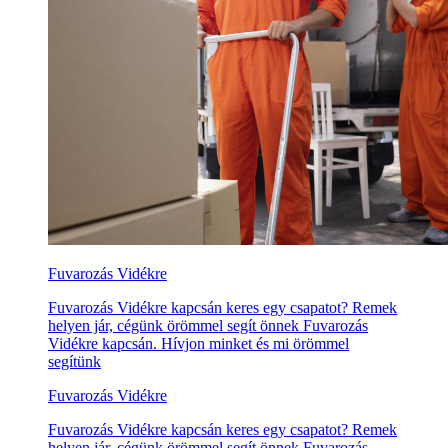
Fuvarozás Vidékre
Fuvarozás Vidékre kapcsán keres egy csapatot? Remek
helyen jár, cégünk örömmel segít önnek Fuvarozás
Vidékre kapcsán. Hívjon minket és mi örömmel
segítünk
Fuvarozás Vidékre
Fuvarozás Vidékre kapcsán keres egy csapatot? Remek
helyen jár, cégünk örömmel segít önnek Fuvarozás