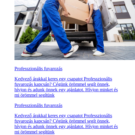
Professzionális fuvarozás
Kedvező árakkal keres egy csapatot Professzionális
fuvarozás kapcsán? Cégünk örömmel segít önnek,
hívjon és adunk önnek egy ajánlatot. Hívjon minket és
mi örömmel segítünk
Professzionális fuvarozás
Kedvező árakkal keres egy csapatot Professzionális
fuvarozás kapcsán? Cégünk örömmel segít önnek,
hívjon és adunk önnek egy ajánlatot. Hívjon minket és
mi örömmel segítünk