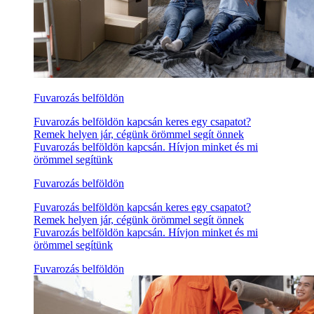
Fuvarozás belföldön
Fuvarozás belföldön kapcsán keres egy csapatot?
Remek helyen jár, cégünk örömmel segít önnek
Fuvarozás belföldön kapcsán. Hívjon minket és mi
örömmel segítünk
Fuvarozás belföldön
Fuvarozás belföldön kapcsán keres egy csapatot?
Remek helyen jár, cégünk örömmel segít önnek
Fuvarozás belföldön kapcsán. Hívjon minket és mi
örömmel segítünk
Fuvarozás belföldön