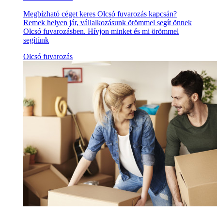
Megbízható céget keres Olcsó fuvarozás kapcsán?
Remek helyen jár, vállalkozásunk örömmel segít önnek
Olcsó fuvarozásben. Hívjon minket és mi örömmel
segítünk
Olcsó fuvarozás